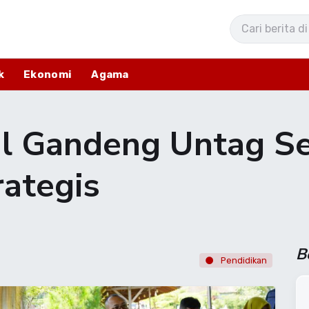
k
Ekonomi
Agama
al Gandeng Untag S
rategis
B
Pendidikan