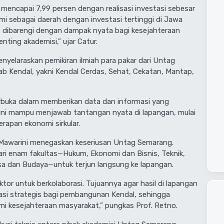
 mencapai 7,99 persen dengan realisasi investasi sebesar
mi sebagai daerah dengan investasi tertinggi di Jawa
 dibarengi dengan dampak nyata bagi kesejahteraan
enting akademisi,” ujar Catur.
menyelaraskan pemikiran ilmiah para pakar dari Untag
 Kendal, yakni Kendal Cerdas, Sehat, Cekatan, Mantap,
rbuka dalam memberikan data dan informasi yang
ini mampu menjawab tantangan nyata di lapangan, mulai
apan ekonomi sirkular.
o Mawarini menegaskan keseriusan Untag Semarang.
ari enam fakultas—Hukum, Ekonomi dan Bisnis, Teknik,
asa dan Budaya—untuk terjun langsung ke lapangan.
or untuk berkolaborasi. Tujuannya agar hasil di lapangan
si strategis bagi pembangunan Kendal, sehingga
mi kesejahteraan masyarakat,” pungkas Prof. Retno.