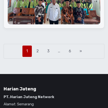
1
2
3
…
6
»
Harian Jateng
PT. Harian Jateng Network
Alamat: Semarang