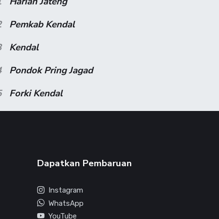
1
Harian Jateng
2
Pemkab Kendal
3
Kendal
4
Pondok Pring Jagad
5
Forki Kendal
Dapatkan Pembaruan
Instagram
WhatsApp
YouTube