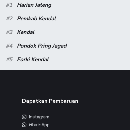
#1
Harian Jateng
#2
Pemkab Kendal
#3
Kendal
#4
Pondok Pring Jagad
#5
Forki Kendal
Dapatkan Pembaruan
Instagram
WhatsApp