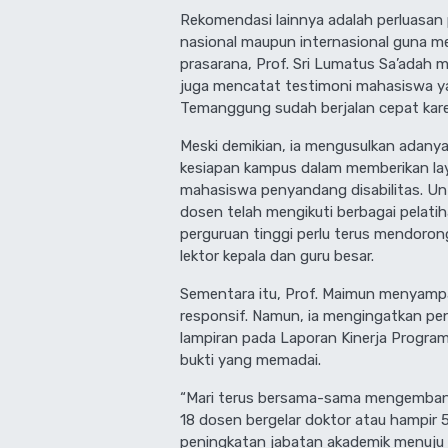
Rekomendasi lainnya adalah perluasan 
nasional maupun internasional guna me
prasarana, Prof. Sri Lumatus Sa’adah me
juga mencatat testimoni mahasiswa y
Temanggung sudah berjalan cepat karen
Meski demikian, ia mengusulkan adanya 
kesiapan kampus dalam memberikan laya
mahasiswa penyandang disabilitas. Unt
dosen telah mengikuti berbagai pela
perguruan tinggi perlu terus mendoro
lektor kepala dan guru besar.
Sementara itu, Prof. Maimun menyampa
responsif. Namun, ia mengingatkan p
lampiran pada Laporan Kinerja Program 
bukti yang memadai.
“Mari terus bersama-sama mengembangk
18 dosen bergelar doktor atau hampir 5
peningkatan jabatan akademik menuju le