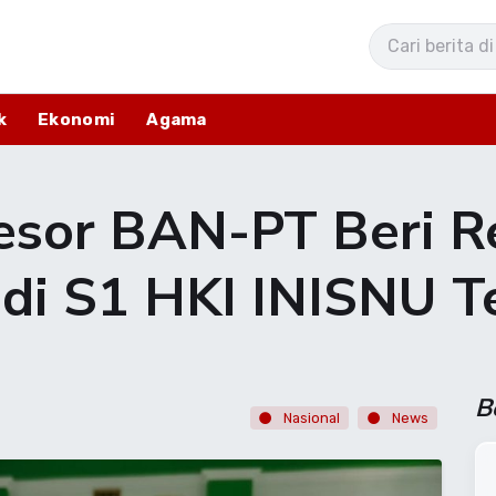
k
Ekonomi
Agama
sesor BAN-PT Beri 
odi S1 HKI INISNU 
B
Nasional
News