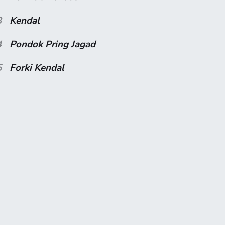
3
Kendal
4
Pondok Pring Jagad
5
Forki Kendal