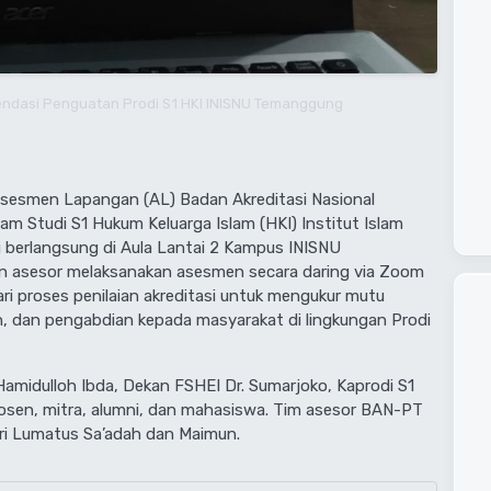
endasi Penguatan Prodi S1 HKI INISNU Temanggung
Asesmen Lapangan (AL) Badan Akreditasi Nasional
m Studi S1 Hukum Keluarga Islam (HKI) Institut Islam
berlangsung di Aula Lantai 2 Kampus INISNU
 asesor melaksanakan asesmen secara daring via Zoom
ari proses penilaian akreditasi untuk mengukur mutu
n, dan pengabdian kepada masyarakat di lingkungan Prodi
Hamidulloh Ibda, Dekan FSHEI Dr. Sumarjoko, Kaprodi S1
osen, mitra, alumni, dan mahasiswa. Tim asesor BAN-PT
Sri Lumatus Sa’adah dan Maimun.