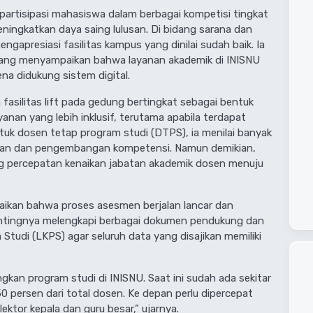
partisipasi mahasiswa dalam berbagai kompetisi tingkat
ningkatkan daya saing lulusan. Di bidang sarana dan
ngapresiasi fasilitas kampus yang dinilai sudah baik. Ia
ang menyampaikan bahwa layanan akademik di INISNU
a didukung sistem digital.
fasilitas lift pada gedung bertingkat sebagai bentuk
nan yang lebih inklusif, terutama apabila terdapat
uk dosen tetap program studi (DTPS), ia menilai banyak
tihan dan pengembangan kompetensi. Namun demikian,
ng percepatan kenaikan jabatan akademik dosen menuju
ikan bahwa proses asesmen berjalan lancar dan
entingnya melengkapi berbagai dokumen pendukung dan
Studi (LKPS) agar seluruh data yang disajikan memiliki
an program studi di INISNU. Saat ini sudah ada sekitar
0 persen dari total dosen. Ke depan perlu dipercepat
ktor kepala dan guru besar,” ujarnya.