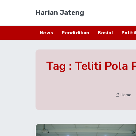
Harian Jateng
News
Pendidikan
Sosial
Politi
Tag : Teliti Pol
Home