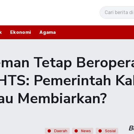
k
Ekonomi
Agama
leman Tetap Beroper
HTS: Pemerintah Ka
tau Membiarkan?
B
Daerah
News
Sosial