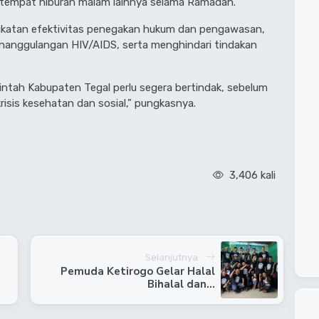
 tempat hiburan malam lainnya selama Ramadan.
gkatan efektivitas penegakan hukum dan pengawasan,
enanggulangan HIV/AIDS, serta menghindari tindakan
rintah Kabupaten Tegal perlu segera bertindak, sebelum
risis kesehatan dan sosial,” pungkasnya.
3,406 kali
Selanjutnya
Pemuda Ketirogo Gelar Halal
Bihalal dan...