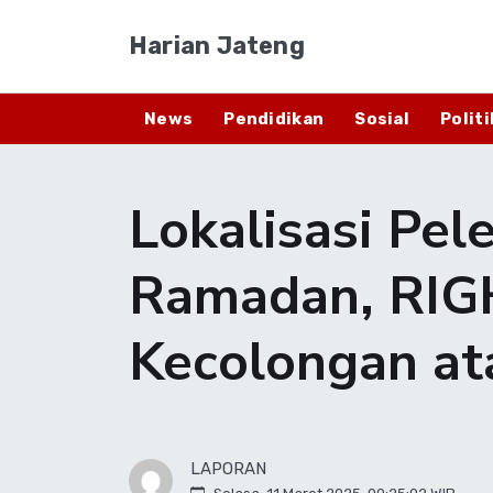
Harian Jateng
News
Pendidikan
Sosial
Politi
Lokalisasi Pe
Ramadan, RIG
Kecolongan a
LAPORAN