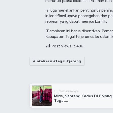
menutup paksa lokalisasi Paleman dan
Ia juga menekankan pentingnya penin
intensifikasi upaya pencegahan dan p
represif yang dapat memicu konflik.
“Pembiaran ini harus dihentikan. Peme
Kabupaten Tegal terjerumus ke dalam k
Post Views:
3,406
#lokalisasi #tegal #jateng
Sebelumnya
Miris, Seorang Kades Di Bojong
Tegal...