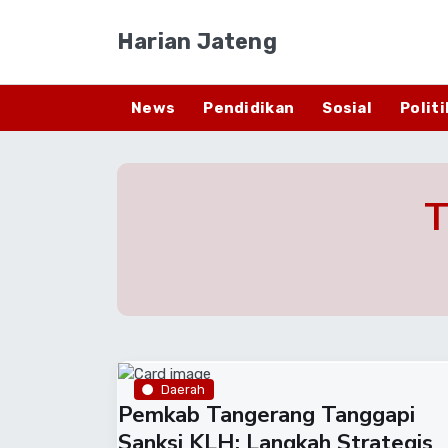
Harian Jateng
News
Pendidikan
Sosial
Politi
T
Daerah
Pemkab Tangerang Tanggapi
Sanksi KLH: Langkah Strategis