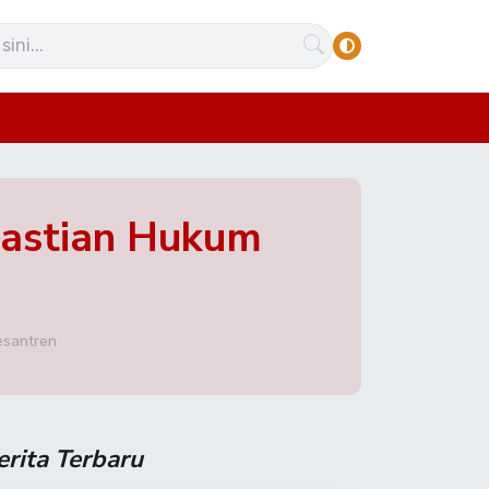
kpastian Hukum
esantren
erita Terbaru