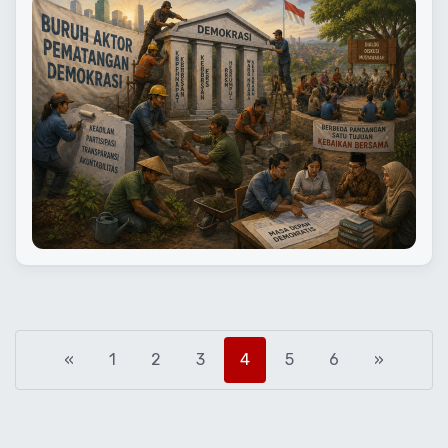
«
1
2
3
4
5
6
»