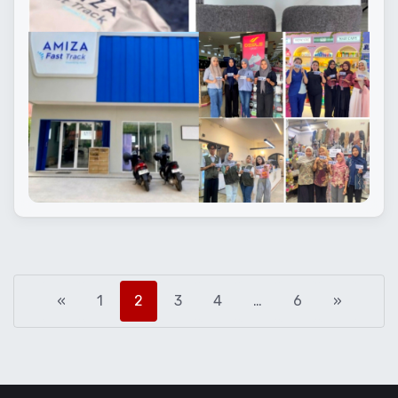
«
1
2
3
4
…
6
»