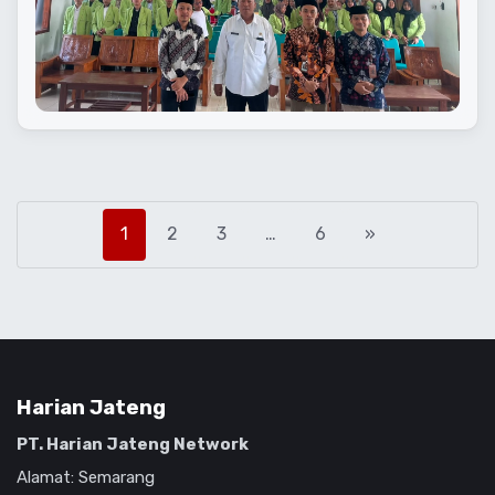
1
2
3
…
6
»
Harian Jateng
PT. Harian Jateng Network
Alamat: Semarang